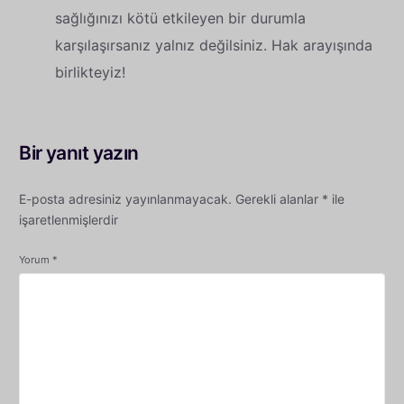
sağlığınızı kötü etkileyen bir durumla
karşılaşırsanız yalnız değilsiniz. Hak arayışında
birlikteyiz!
Bir yanıt yazın
E-posta adresiniz yayınlanmayacak.
Gerekli alanlar
*
ile
işaretlenmişlerdir
Yorum
*