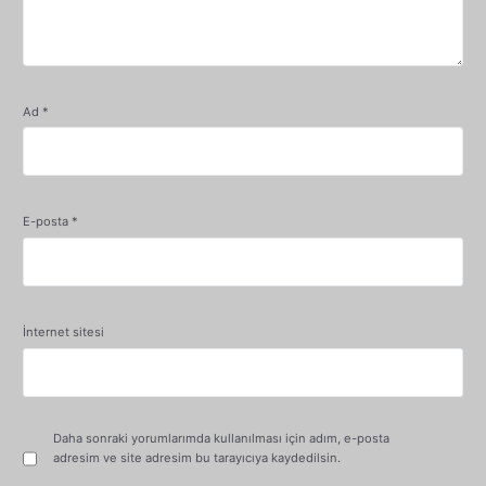
Ad
*
E-posta
*
İnternet sitesi
Daha sonraki yorumlarımda kullanılması için adım, e-posta
adresim ve site adresim bu tarayıcıya kaydedilsin.