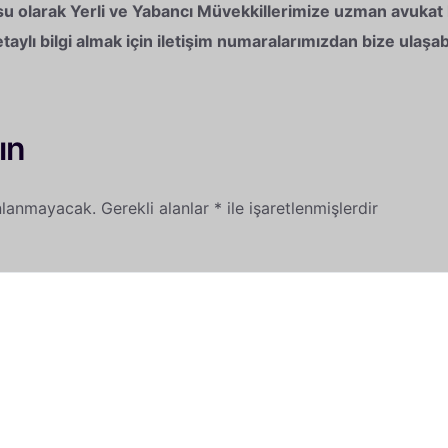
 olarak Yerli ve Yabancı Müvekkillerimize uzman avukat
ylı bilgi almak için iletişim numaralarımızdan bize ulaşabi
ın
nlanmayacak.
Gerekli alanlar
*
ile işaretlenmişlerdir