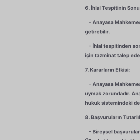
6. İhlal Tespitinin Sonu
– Anayasa Mahkemesi, b
getirebilir.
– İhlal tespitinden so
için tazminat talep edeb
7. Kararların Etkisi:
– Anayasa Mahkemesi’ni
uymak zorundadır. Ana
hukuk sistemindeki de
8. Başvuruların Tutarlıl
– Bireysel başvuruları