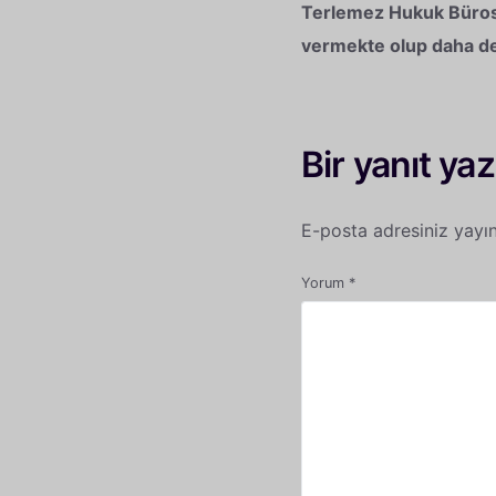
Terlemez Hukuk Bürosu
vermekte olup daha deta
Bir yanıt yaz
E-posta adresiniz yayı
Yorum
*