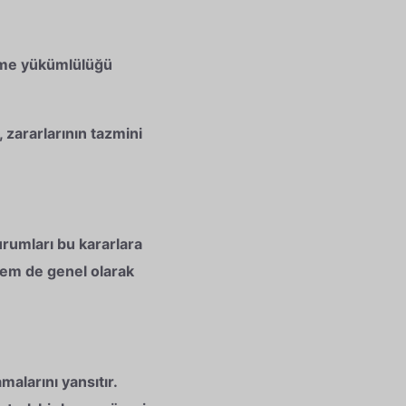
erme yükümlülüğü
 zararlarının tazmini
urumları bu kararlara
hem de genel olarak
alarını yansıtır.