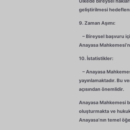
Ülkede bireysel haklar
geliştirilmesi hedefle
9. Zaman Aşımı:
– Bireysel başvuru için
Anayasa Mahkemesi’ne
10. İstatistikler:
– Anayasa Mahkemesi, h
yayınlamaktadır. Bu ver
açısından önemlidir.
Anayasa Mahkemesi bir
oluşturmakta ve hukuk
Anayasa’nın temel öğel