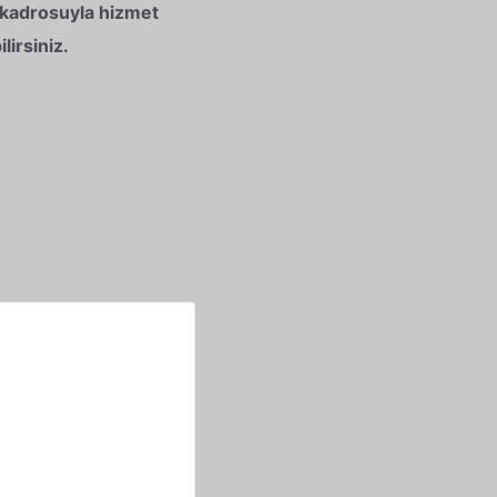
 kadrosuyla hizmet
lirsiniz.