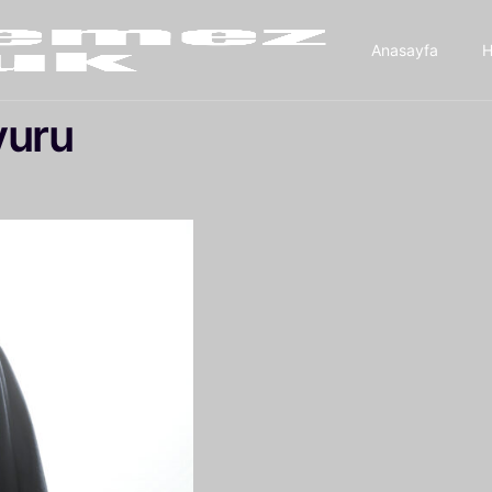
Anasayfa
H
şvuru