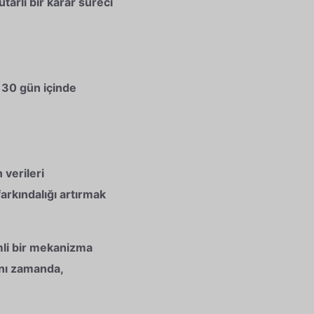
arlı bir karar süreci
n 30 gün içinde
 verileri
arkındalığı artırmak
mli bir mekanizma
ynı zamanda,