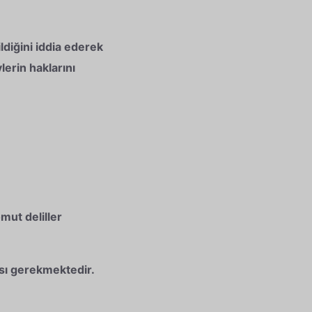
diğini iddia ederek
erin haklarını
mut deliller
ası gerekmektedir.