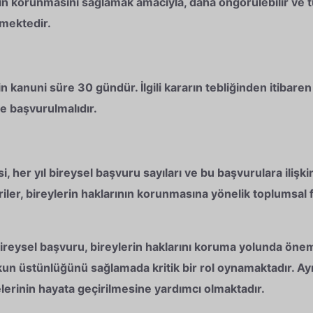
ın korunmasını sağlamak amacıyla, daha öngörülebilir ve tut
nmektedir.
 kanuni süre 30 gündür. İlgili kararın tebliğinden itibare
 başvurulmalıdır.
er yıl bireysel başvuru sayıları ve bu başvurulara ilişkin
iler, bireylerin haklarının korunmasına yönelik toplumsal f
eysel başvuru, bireylerin haklarını koruma yolunda öne
un üstünlüğünü sağlamada kritik bir rol oynamaktadır. A
erinin hayata geçirilmesine yardımcı olmaktadır.