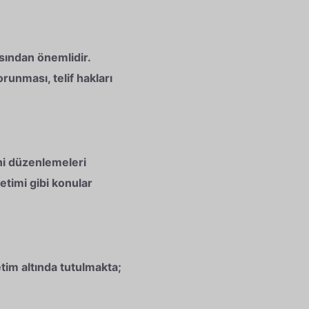
sından önemlidir.
runması, telif hakları
ni düzenlemeleri
netimi gibi konular
im altında tutulmakta;