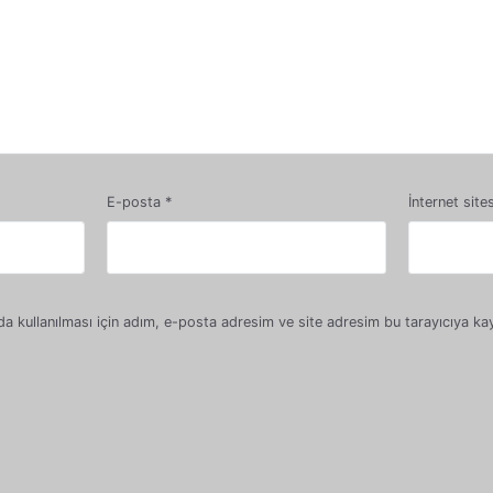
E-posta
*
İnternet sites
 kullanılması için adım, e-posta adresim ve site adresim bu tarayıcıya kay