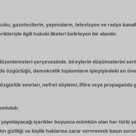
, gazetecilerin, yayıncıların, televizyon ve radyo kanalla
leriyle ilgili hukuki ilkeleri belirleyen bir alandır.
düzenlemeleri çerçevesinde, bireylerin düşüncelerini ser
de özgürlüğü, demokratik toplumların işleyişindeki en önem
zgürlük sınırları, nefret söylemi, iftira veya propaganda gi
umluluk:
yayınlayacağı içerikler boyunca mümkün olan her türlü y
ın gizliliği ve kişilik haklarına zarar vermemek basın soru