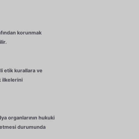
arafından korunmak
ir.
 etik kurallara ve
 ilkelerini
edya organlarının hukuki
et etmesi durumunda