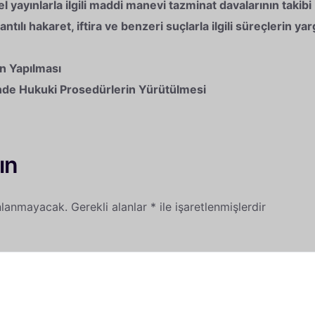
sel yayınlarla ilgili maddi manevi tazminat davalarının takibi
tılı hakaret, iftira ve benzeri suçlarla ilgili süreçlerin ya
n Yapılması
inde Hukuki Prosedürlerin Yürütülmesi
ın
nlanmayacak.
Gerekli alanlar
*
ile işaretlenmişlerdir