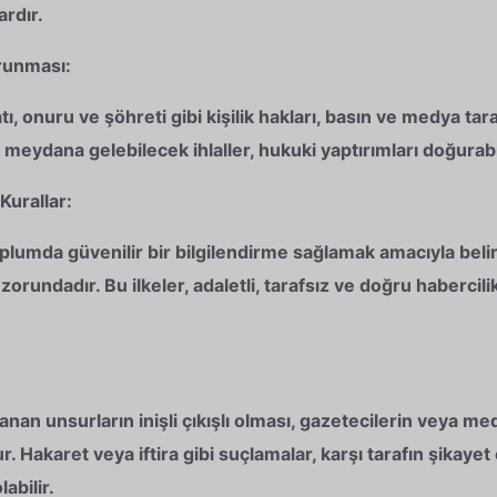
ardır.
orunması:
tı, onuru ve şöhreti gibi kişilik hakları, basın ve medya t
meydana gelebilecek ihlaller, hukuki yaptırımları doğurabil
 Kurallar:
lumda güvenilir bir bilgilendirme sağlamak amacıyla belirli
orundadır. Bu ilkeler, adaletli, tarafsız ve doğru habercilik
nan unsurların inişli çıkışlı olması, gazetecilerin veya m
 Hakaret veya iftira gibi suçlamalar, karşı tarafın şikay
abilir.