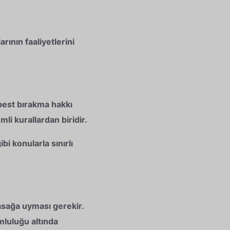
rının faaliyetlerini
best bırakma hakkı
li kurallardan biridir.
bi konularla sınırlı
asağa uyması gerekir.
mluluğu altında