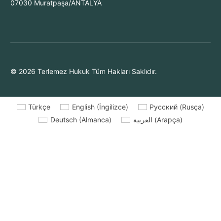
07030 Muratpaşa/ANTALYA
© 2026 Terlemez Hukuk Tüm Hakları Saklıdır.
Türkçe
English
(
İngilizce
)
Русский
(
Rusça
)
Deutsch
(
Almanca
)
العربية
(
Arapça
)