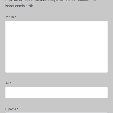
işaretlenmişlerdir
Yorum
*
Ad
*
E-posta
*