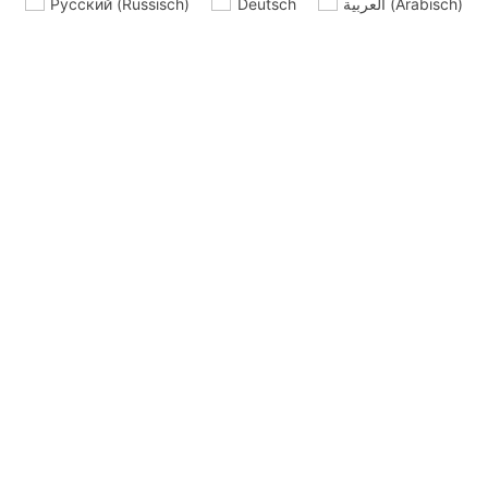
Русский
(
Russisch
)
Deutsch
العربية
(
Arabisch
)