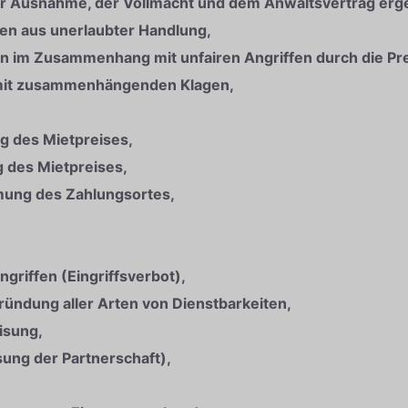
 der Ausnahme, der Vollmacht und dem Anwaltsvertrag erg
en aus unerlaubter Handlung,
n im Zusammenhang mit unfairen Angriffen durch die Pr
amit zusammenhängenden Klagen,
ng des Mietpreises,
 des Mietpreises,
mmung des Zahlungsortes,
griffen (Eingriffsverbot),
ründung aller Arten von Dienstbarkeiten,
isung,
sung der Partnerschaft),